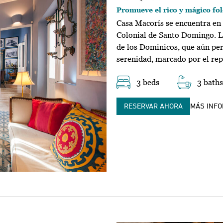
Promueve el rico y mágico fo
Casa Macorís se encuentra en 
Colonial de Santo Domingo. L
de los Dominicos, que aún pe
serenidad, marcado por el repi
3 beds
3 baths
RESERVAR AHORA
MÁS INF