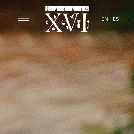
EN
ES